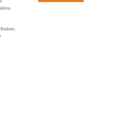
rchiv
e
 Wilms
f Badawi,
n