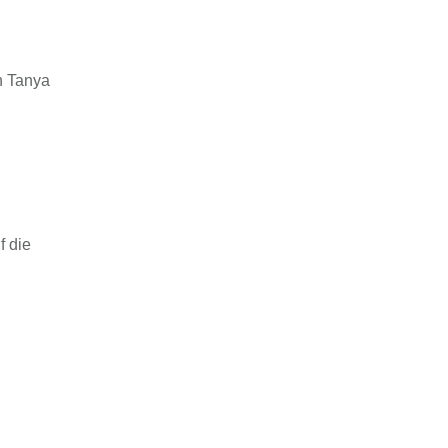
n Tanya
f die