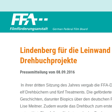
Förderbereiche
Über uns
Entwicklungsförderung
FFA 2025
Lindenberg für die Leinwand 
Produktionsförderung
Die FFA in Kürze
Drehbuchprojekte
Verleihförderung
Gremien
Kinoförderung
Stellenangebote
Pressemitteilung vom 08.09.2016
Folgevorhaben aus BKM-Preismitteln
Referendariat
Twitter
Mail
Förderprogramm Filmerbe
Vergabebekanntmachung
In ihrer dritten Sitzung des Jahres vergab die FF
Eigenkapitalaufstockung
elf Drehbüchern und fünf Treatments. Die gefördert
Sonderförderungen nach § 2 FFG
Geschichten, darunter Biopics über den deutschen 
Lise Meitner. Zudem wurde das Drehbuch zum ersten 