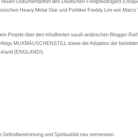
FFG-A
um neuen Dokumentarfilm des Deutschen Filmpreisträgers Enriqu
esischen Heavy Metal-Star und Politiker Freddy Lim von Marco
ein Projekt über den inhaftierten saudi-arabischen Blogger Rai
-Erfolgs MUXMÄUSCHENSTILL sowie die Adaption der beliebte
Heland (ENGLAND!).
 Selbstbestimmung und Spiritualität neu vermessen.