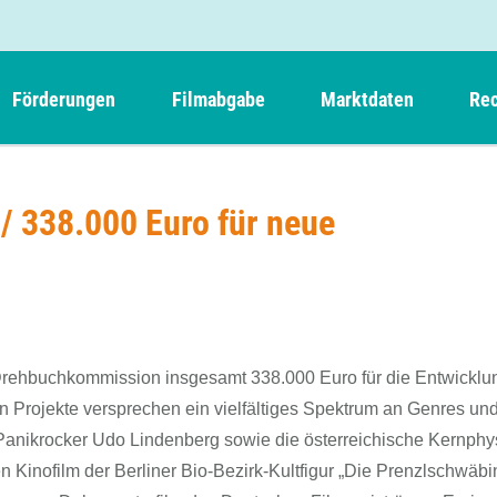
Förderungen
Filmabgabe
Marktdaten
Rec
Weitere Informationen
Beteiligungen, Kooperationen
Filmabgabe der Kinos
Filmf
Navigation
Einreich- und Sitzungstermine
Kurzfilmpreis Short Tiger
/ 338.000 Euro für neue
Filmabgabe von Videoprogrammanbietern 
Richt
überspringen
Webinare
German Films und Vision Kino
Filmabgabe von Fernsehveranstaltern
Richt
Förderergebnisse
Der besondere Kinderfilm
Filmstarts
Kindertiger
DFFF-
Nachhaltigkeit
FFA International
GMPF-
Erlösabrechnung
A-Drehbuchkommission insgesamt 338.000 Euro für die Entwicklu
Exportbeitrag
Teil
en Projekte versprechen ein vielfältiges Spektrum an Genres un
Sperrfristen und Verkürzungsmöglichkeiten
Panikrocker Udo Lindenberg sowie die österreichische Kernphy
Rege
Kinofilm der Berliner Bio-Bezirk-Kultfigur „Die Prenzlschwäbi